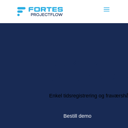
Bruker vi tid
på det riktige
Enkel tidsregistrering og fraværsh
Bestill demo